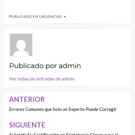
PUBLICADO EN
URGENCIAS
Publicado por
admin
Ver todas las entradas de admin
ANTERIOR
Navegación
de
Errores Comunes que Solo un Experto Puede Corregir
entradas
SIGUIENTE
Autoridad y Certificación en Fontanería: Claves para el