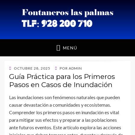
Fontaneros Las
MENÚ
Palmas
PUBLICADO
OCTUBRE 28, 2025
POR
ADMIN
EL
Guía Práctica para los Primeros
Pasos en Casos de Inundación
Las inundaciones son fenómenos naturales que pueden
causar devastación a comunidades y ecosistemas.
Comprender los primeros pasos en inundación es vital
para mitigar sus efectos y preparar a las poblaciones
ante futuros eventos. Este artículo explora las acciones
iniciales que deben tomarse antes, durante y después de