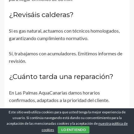
¿Revisáis calderas?
Si es gas natural, actuamos con técnicos homologados,
garantizando cumplimiento normativo.
Sí, trabajamos con acumuladores. Emitimos informes de
revisión.
¿Cuánto tarda una reparación?
En Las Palmas AquaCanarias damos horarios
confirmados, adaptados a la prioridad del cliente.
Este sitio web utiliza cookies para que usted tenga la mejor experiencia de
¿Se puede gestionar por
usuario. Si continúa navegando está dando su consentimiento para la
WhatsApp?
aceptación de las mencionadas cookies y la aceptación de
nuestra política de
cookies
LO ENTIENDO