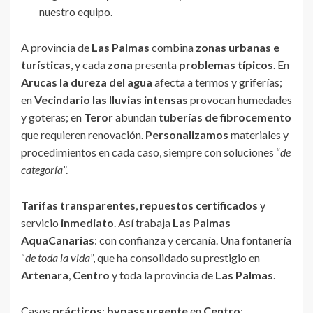
nuestro equipo.
A provincia de
Las Palmas
combina
zonas urbanas e
turísticas
, y cada
zona
presenta
problemas típicos
. En
Arucas
la dureza del agua
afecta a termos y griferías;
en
Vecindario
las lluvias intensas
provocan humedades
y goteras; en
Teror
abundan
tuberías de fibrocemento
que requieren renovación.
Personalizamos
materiales y
procedimientos en cada caso, siempre con soluciones “
de
categoría
”.
Tarifas transparentes
,
repuestos certificados
y
servicio
inmediato
. Así trabaja
Las Palmas
AquaCanarias
: con confianza y cercanía. Una fontanería
“
de toda la vida
”, que ha consolidado su prestigio en
Artenara
,
Centro
y toda la provincia de
Las Palmas
.
Casos
prácticos
:
bypass urgente
en
Centro
;