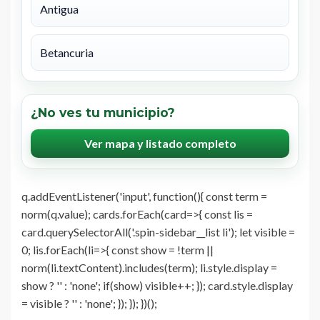
Antigua
Betancuria
¿No ves tu municipio?
Ver mapa y listado completo
q.addEventListener('input', function(){ const term =
norm(q.value); cards.forEach(card=>{ const lis =
card.querySelectorAll('.spin-sidebar__list li'); let visible =
0; lis.forEach(li=>{ const show = !term ||
norm(li.textContent).includes(term); li.style.display =
show ? '' : 'none'; if(show) visible++; }); card.style.display
= visible ? '' : 'none'; }); }); })();